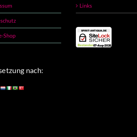
essum
Links
schutz
e-Shop
etzung nach: