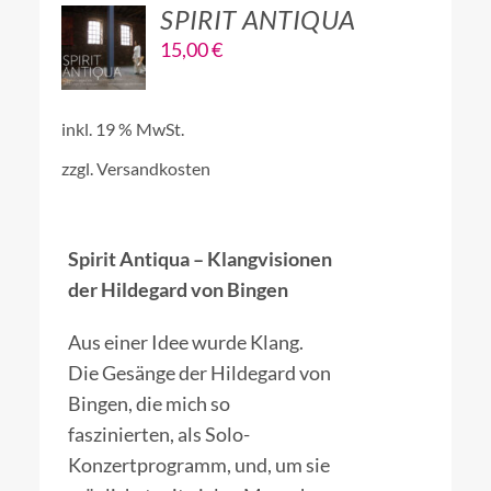
Gesamtbewertungen
5
SPIRIT ANTIQUA
IN
15,00
€
DEN
WARENKORB
/
inkl. 19 % MwSt.
DETAILS
zzgl.
Versandkosten
Spirit Antiqua – Klangvisionen
der Hildegard von Bingen
Aus einer Idee wurde Klang.
Die Gesänge der Hildegard von
Bingen, die mich so
faszinierten, als Solo-
Konzertprogramm, und, um sie