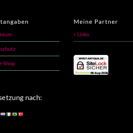
htangaben
Meine Partner
essum
Links
schutz
e-Shop
etzung nach: