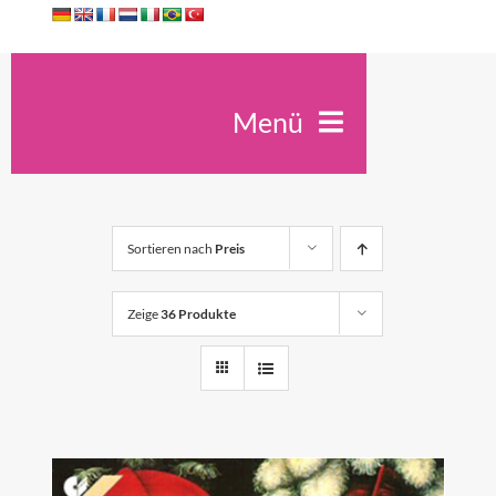
Zum
Inhalt
springen
Menü
Ute Kreidler
Spirit Antiqua
Sortieren nach
Preis
Seminare
Unterricht
Zeige
36 Produkte
Trauerfeiern
Konzerte
Kontakt
Shop
0
Warenkorb