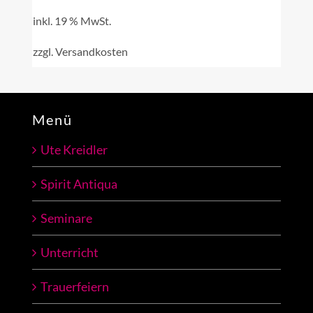
inkl. 19 % MwSt.
zzgl.
Versandkosten
Menü
Ute Kreidler
Spirit Antiqua
Seminare
Unterricht
Trauerfeiern