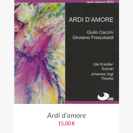
IN DEN WARENKORB
/
DETAILS
Ardi d’amore
15,00
€