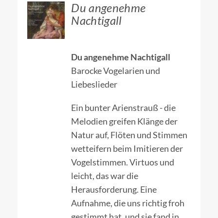
ZUM
Du angenehme
HÄNDLER
Nachtigall
/
DETAILS
Du angenehme Nachtigall
Barocke Vogelarien und
Liebeslieder
Ein bunter Arienstrauß - die
Melodien greifen Klänge der
Natur auf, Flöten und Stimmen
wetteifern beim Imitieren der
Vogelstimmen. Virtuos und
leicht, das war die
Herausforderung. Eine
Aufnahme, die uns richtig froh
gestimmt hat, und sie fand in