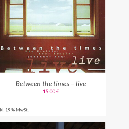
IN DEN WARENKORB
/
QUICK VIEW
Between the times – live
15,00
€
nkl. 19 % MwSt.