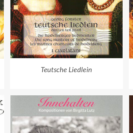
ZUM HÄNDLER
/
QUICK VIEW
Teutsche Liedlein