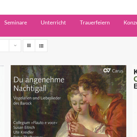
Seminare
Unterricht
Trauerfeiern
Konz
ZUM HÄNDLER
/
QUICK VIEW