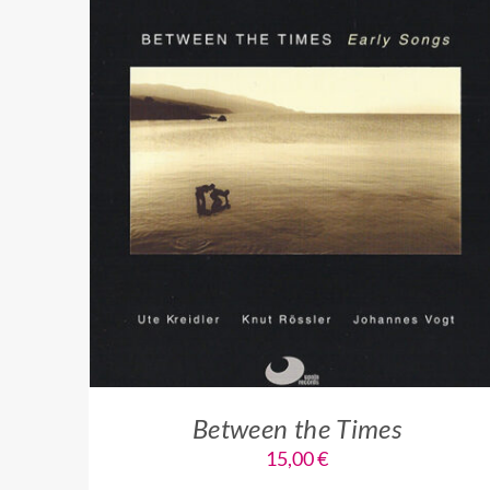
IN DEN WARENKORB
/
QUICK VIEW
Between the Times
15,00
€