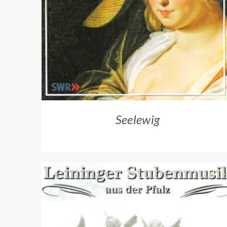
ZUM HÄNDLER
/
QUICK VIEW
Seelewig