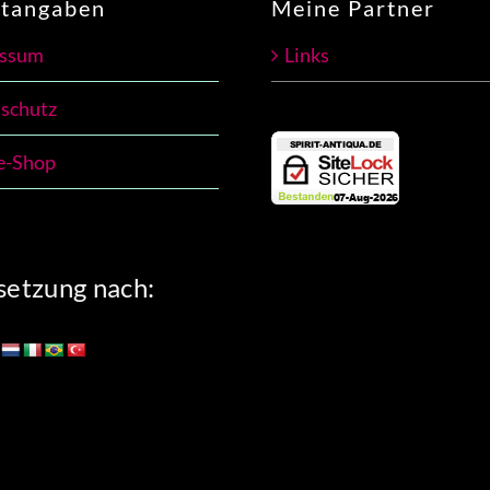
htangaben
Meine Partner
essum
Links
schutz
e-Shop
etzung nach: