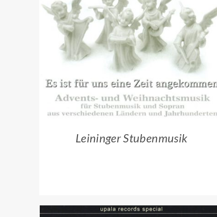
ZUM HÄNDLER
/
QUICK VIEW
Leininger Stubenmusik