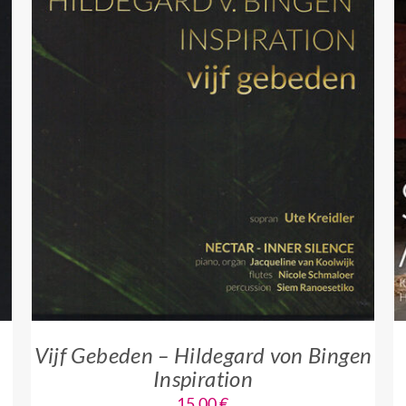
IN DEN WARENKORB
/
QUICK VIEW
Vijf Gebeden – Hildegard von Bingen
Inspiration
15,00
€