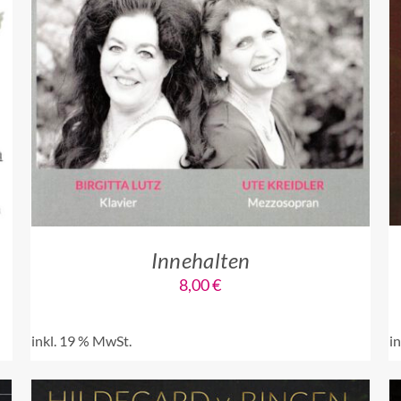
IN DEN WARENKORB
/
QUICK VIEW
Innehalten
8,00
€
inkl. 19 % MwSt.
i