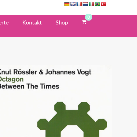
0
erte
Kontakt
Shop
ZUM HÄNDLER
/
QUICK VIEW