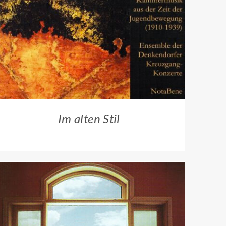
ZUM HÄNDLER
/
QUICK VIEW
Im alten Stil