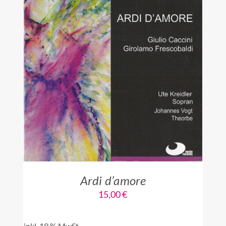
IN DEN WARENKORB
/
DETAILS
Ardi d’amore
15,00
€
inkl. 19 % MwSt.