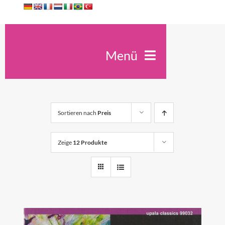
Zum
Inhalt
springen
Menü
Ute Kreidler
Spirit Antiqua
Sortieren nach
Preis
Seminare
Unterricht
Zeige
12 Produkte
Trauerfeiern
Konzerte
Kontakt
Shop
0
Warenkorb