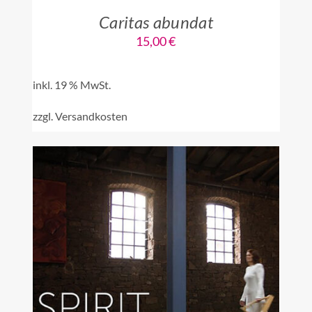
Caritas abundat
15,00
€
inkl. 19 % MwSt.
zzgl.
Versandkosten
Bewertet
Ungeprüfte Gesamtbewertungen
mit
5.00
von
5
IN DEN WARENKORB
/
DETAILS