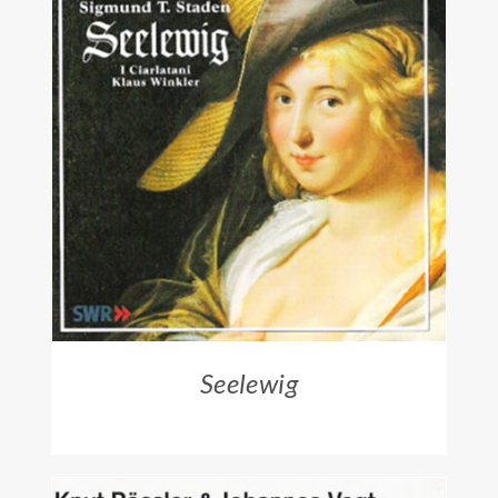
ZUM HÄNDLER
/
DETAILS
Seelewig