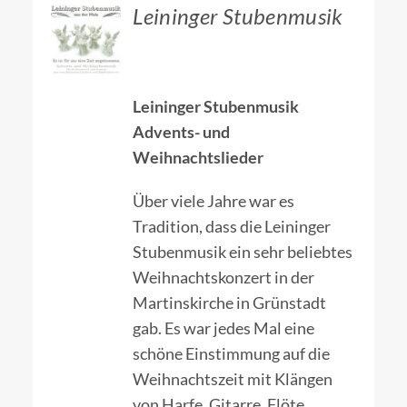
ZUM
Leininger Stubenmusik
HÄNDLER
/
DETAILS
Leininger Stubenmusik
Advents- und
Weihnachtslieder
Über viele Jahre war es
Tradition, dass die Leininger
Stubenmusik ein sehr beliebtes
Weihnachtskonzert in der
Martinskirche in Grünstadt
gab. Es war jedes Mal eine
schöne Einstimmung auf die
Weihnachtszeit mit Klängen
von Harfe, Gitarre, Flöte,