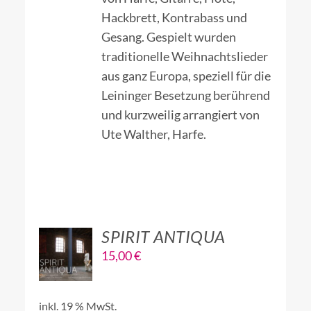
Hackbrett, Kontrabass und
Gesang. Gespielt wurden
traditionelle Weihnachtslieder
aus ganz Europa, speziell für die
Leininger Besetzung berührend
und kurzweilig arrangiert von
Ute Walther, Harfe.
Bewertet
Ungeprüfte
mit
5.00
von
Gesamtbewertungen
5
SPIRIT ANTIQUA
IN
15,00
€
DEN
WARENKORB
/
inkl. 19 % MwSt.