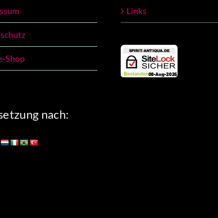
essum
Links
schutz
e-Shop
etzung nach: