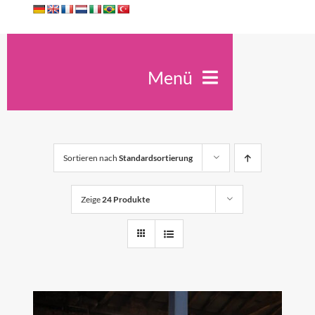
Zum
Inhalt
springen
Menü
Ute Kreidler
Spirit Antiqua
Sortieren nach
Standardsortierung
Seminare
Unterricht
Zeige
24 Produkte
Trauerfeiern
Konzerte
Kontakt
Shop
0
Warenkorb