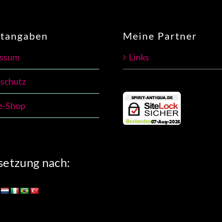
htangaben
Meine Partner
essum
Links
schutz
e-Shop
etzung nach: