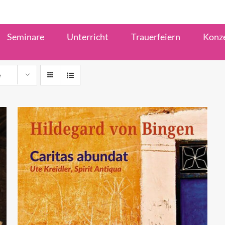
Seminare
Unterricht
Trauerfeiern
Konz
e
IN DEN WARENKORB
/
QUICK VIEW