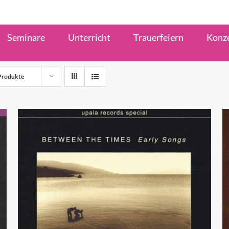
Seminare
Unterricht
Trauerfeiern
Konz
Produkte
IN DEN WARENKORB
/
QUICK VIEW