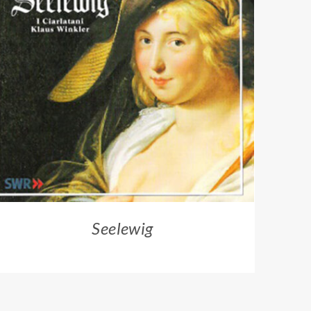
ZUM HÄNDLER
/
QUICK VIEW
Seelewig