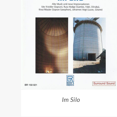
ZUM HÄNDLER
/
QUICK VIEW
Im Silo