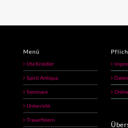
Menü
Pflic
Ute Kreidler
Impr
Spirit Antiqua
Daten
Seminare
Onlin
Unterricht
Trauerfeiern
Übers