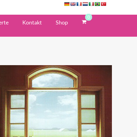
0
erte
Kontakt
Shop
IN DEN WARENKORB
/
QUICK VIEW