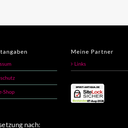
htangaben
Meine Partner
essum
Links
schutz
e-Shop
etzung nach: