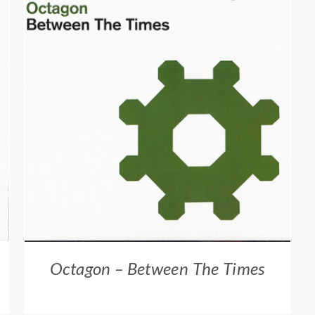
ZUM HÄNDLER
/
QUICK VIEW
Octagon – Between The Times