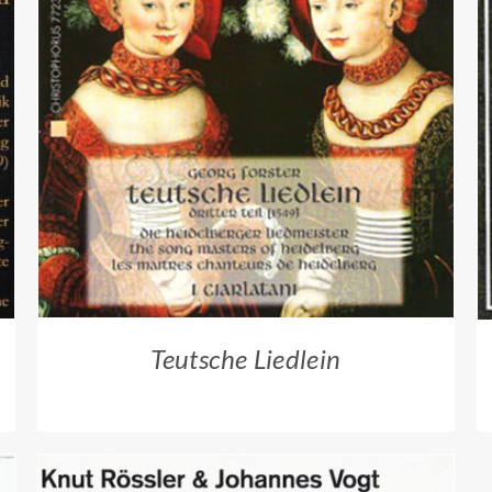
ZUM HÄNDLER
/
QUICK VIEW
Teutsche Liedlein