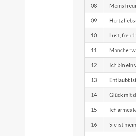
08
Meins freu
09
Hertz lieb
10
Lust, freud
11
Mancher wü
12
Ich bin ein
13
Entlaubt is
14
Glück mit d
15
Ich armes k
16
Sie ist mei