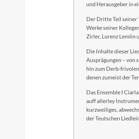
und Herausgeber in ei
Der Dritte Teil seine
Werke seiner Kollege
Zirler, Lorenz Lemlin
Die Inhalte dieser Lie
Ausprägungen – von s
hin zum Derb-frivolen
denen zumeist der Te
Das Ensemble I Ciarlat
auff allerley Instrum
kurzweiliges, abwechs
der Teutschen Liedlein