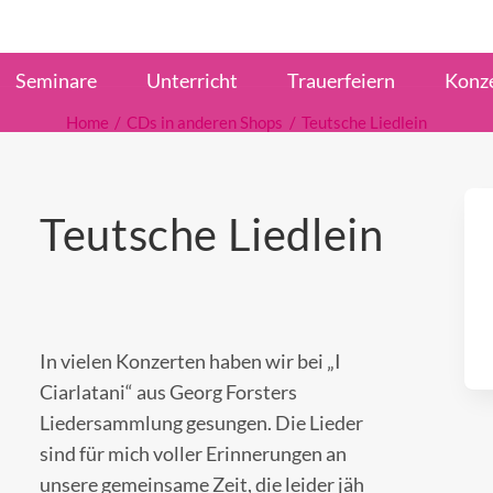
Seminare
Unterricht
Trauerfeiern
Konz
Home
CDs in anderen Shops
Teutsche Liedlein
Teutsche Liedlein
In vielen Konzerten haben wir bei „I
Ciarlatani“ aus Georg Forsters
Liedersammlung gesungen. Die Lieder
sind für mich voller Erinnerungen an
unsere gemeinsame Zeit, die leider jäh