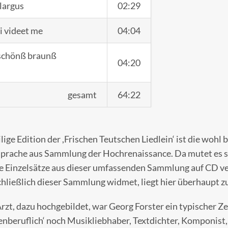
largus
02:29
i videet me
04:04
 schönß braunß
04:20
gesamt
64:22
lige Edition der ,Frischen Teutschen Liedlein‘ ist die woh
Sprache aus Sammlung der Hochrenaissance. Da mutet es s
ge Einzelsätze aus dieser umfassenden Sammlung auf CD ve
schließlich dieser Sammlung widmet, liegt hier überhaupt z
Arzt, dazu hochgebildet, war Georg Forster ein typischer Z
nberuflich‘ noch Musikliebhaber, Textdichter, Komponist