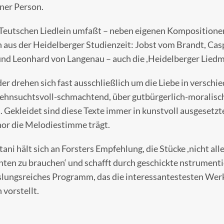
ner Person.
r Teutschen Liedlein umfaßt – neben eigenen Kompositionen
n aus der Heidelberger Studienzeit: Jobst vom Brandt, Ca
 und Leonhard von Langenau – auch die ,Heidelberger Liedm
der drehen sich fast ausschließlich um die Liebe in verschi
ehnsuchtsvoll-schmachtend, über gutbürgerlich-moralisc
. Gekleidet sind diese Texte immer in kunstvoll ausgesetzt
nor die Melodiestimme trägt.
ani hält sich an Forsters Empfehlung, die Stücke ,nicht all
enten zu brauchen‘ und schafft durch geschickte nstrument
lungsreiches Programm, das die interessantestesten Werke
 vorstellt.