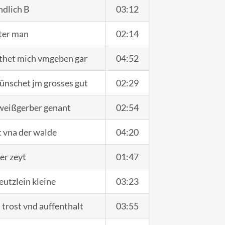
ndlich B
03:12
ster man
02:14
 thet mich vmgeben gar
04:52
nschet jm grosses gut
02:29
 weißgerber genant
02:54
t vna der walde
04:20
er zeyt
01:47
eutzlein kleine
03:23
n trost vnd auffenthalt
03:55