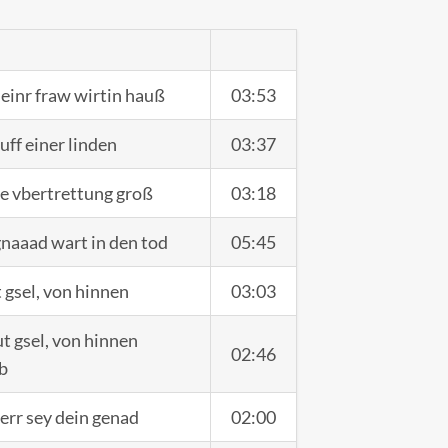
 einr fraw wirtin hauß
03:53
uff einer linden
03:37
e vbertrettung groß
03:18
gnaaad wart in den tod
05:45
 gsel, von hinnen
03:03
ut gsel, von hinnen
02:46
b
ferr sey dein genad
02:00