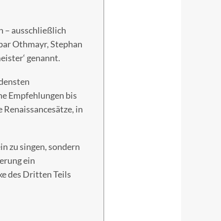
 – ausschließlich
spar Othmayr, Stephan
eister‘ genannt.
edensten
he Empfehlungen bis
e Renaissancesätze, in
ein zu singen, sondern
ierung ein
 des Dritten Teils