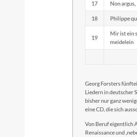
17
Non argus, 
18
Philippe qu
Mir ist ein
19
meidelein
Georg Forsters fünftei
Liedern in deutscher 
bisher nur ganz weni
eine CD, die sich aus
Von Beruf eigentlich 
Renaissance und ,nebe