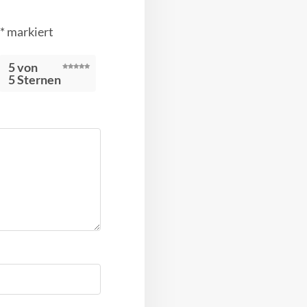
*
markiert
5 von
5 Sternen