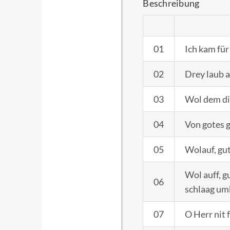
Beschreibung
01
Ich kam für
02
Drey laub a
03
Wol dem di
04
Von gotes 
05
Wolauf, gut
Wol auff, g
06
schlaag um
07
O Herr nit 