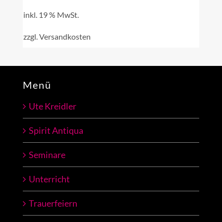
inkl. 19 % MwSt.
zzgl.
Versandkosten
Menü
Ute Kreidler
Spirit Antiqua
Seminare
Unterricht
Trauerfeiern