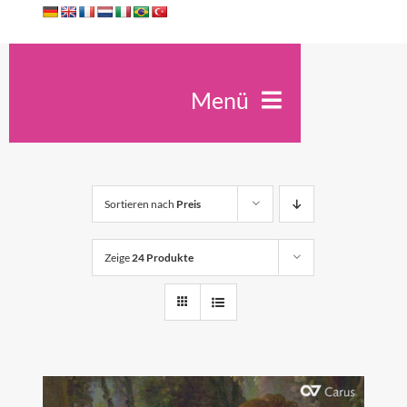
Zum
Inhalt
springen
Menü
Ute Kreidler
Spirit Antiqua
Sortieren nach
Preis
Seminare
Unterricht
Zeige
24 Produkte
Trauerfeiern
Konzerte
Kontakt
Shop
0
Warenkorb