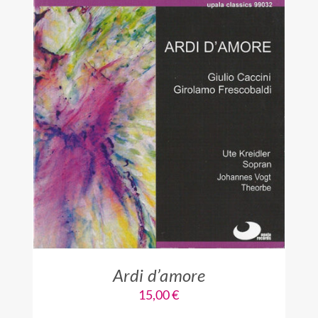
IN DEN WARENKORB
/
DETAILS
Ardi d’amore
15,00
€