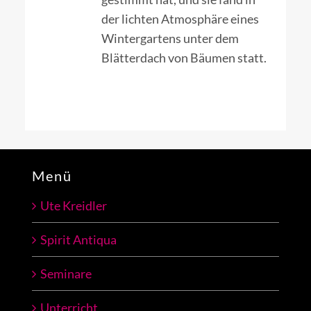
der lichten Atmosphäre eines
Wintergartens unter dem
Blätterdach von Bäumen statt.
Menü
Ute Kreidler
Spirit Antiqua
Seminare
Unterricht