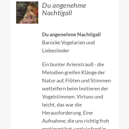
ZUM
Du angenehme
HÄNDLER
Nachtigall
/
DETAILS
Du angenehme Nachtigall
Barocke Vogelarien und
Liebeslieder
Ein bunter Arienstrauß - die
Melodien greifen Klänge der
Natur auf, Flöten und Stimmen
wetteifern beim Imitieren der
Vogelstimmen. Virtuos und
leicht, das war die
Herausforderung. Eine
Aufnahme, die uns richtig froh
gestimmt hat, und sie fand in