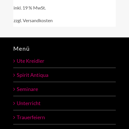
inkl. 19 % MwSt.
zzgl.
Versandkosten
Menü
Ute Kreidler
Spirit Antiqua
Seminare
Unterricht
Trauerfeiern