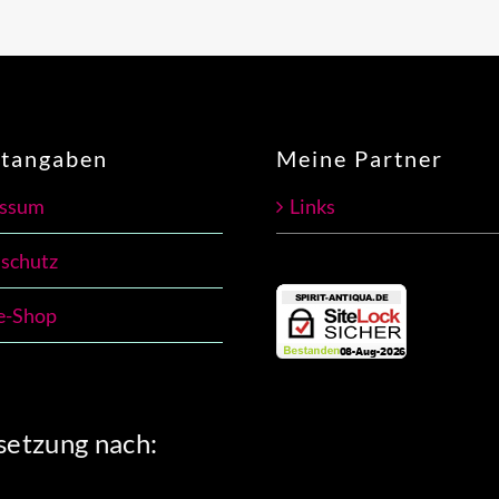
htangaben
Meine Partner
essum
Links
schutz
e-Shop
etzung nach: