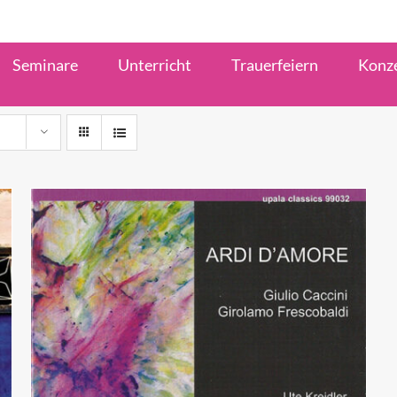
Seminare
Unterricht
Trauerfeiern
Konz
IN DEN WARENKORB
/
QUICK VIEW